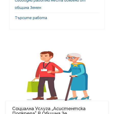
Свободни работни места обявени от
община Земен
Търсите работа
Социална Услуга „Асистентска
Подкрепа” В Община Зе...