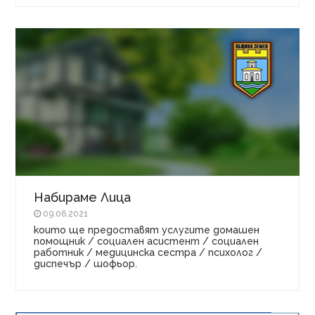
Набираме Лица
09.06.2021
които ще предоставят услугите домашен
помощник / социален асистент / социален
работник / медицинска сестра / психолог /
диспечър / шофьор.